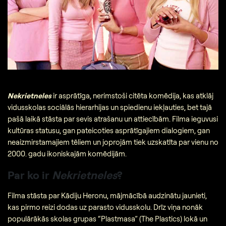
Nekrietneles
ir asprātīga, nerimstoši citēta komēdija, kas atklāj
vidusskolas sociālās hierarhijas un spiedienu iekļauties, bet tajā
pašā laikā stāsta par sevis atrašanu un attiecībām. Filma ieguvusi
kultūras statusu, gan pateicoties asprātīgajiem dialogiem, gan
neaizmirstamajiem tēliem un joprojām tiek uzskatīta par vienu no
2000. gadu ikoniskajām komēdijām.
Par ko ir
Nekrietneles
?
Filma stāsta par Kādiju Heronu, mājmācībā audzinātu jaunieti,
kas pirmo reizi dodas uz parasto vidusskolu. Drīz viņa nonāk
populārākās skolas grupas “Plastmasa” (The Plastics) lokā un