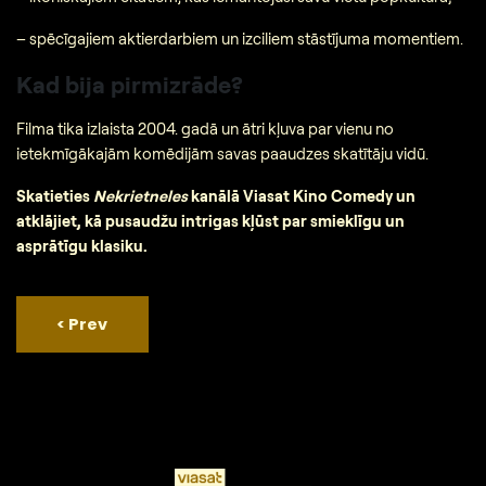
– spēcīgajiem aktierdarbiem un izciliem stāstījuma momentiem.
Kad bija pirmizrāde?
Filma tika izlaista 2004. gadā un ātri kļuva par vienu no
ietekmīgākajām komēdijām savas paaudzes skatītāju vidū.
Skatieties
Nekrietneles
kanālā Viasat Kino Comedy un
atklājiet, kā pusaudžu intrigas kļūst par smieklīgu un
asprātīgu klasiku.
<
Prev