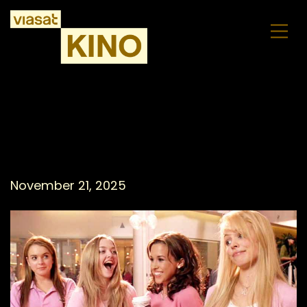
Nekrietneles – viss, kas jāzina par
ikonisko komēdiju par sociālajām
intrigām
November 21, 2025