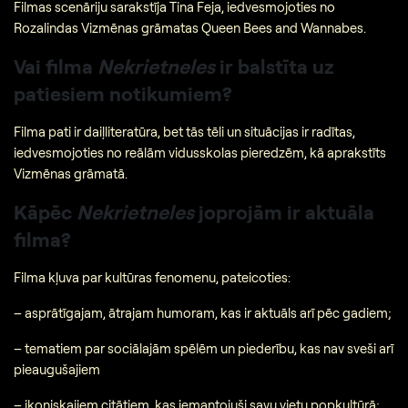
Filmas scenāriju sarakstīja Tina Feja, iedvesmojoties no
Rozalindas Vizmēnas grāmatas Queen Bees and Wannabes.
Vai filma
Nekrietneles
ir balstīta uz
patiesiem notikumiem?
Filma pati ir daiļliteratūra, bet tās tēli un situācijas ir radītas,
iedvesmojoties no reālām vidusskolas pieredzēm, kā aprakstīts
Vizmēnas grāmatā.
Kāpēc
Nekrietneles
joprojām ir aktuāla
filma?
Filma kļuva par kultūras fenomenu, pateicoties:
– asprātīgajam, ātrajam humoram, kas ir aktuāls arī pēc gadiem;
– tematiem par sociālajām spēlēm un piederību, kas nav sveši arī
pieaugušajiem
– ikoniskajiem citātiem, kas iemantojuši savu vietu popkultūrā;