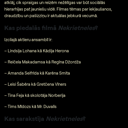
atklāj, cik spraigas un reizēm nežēlīgas var būt sociālās
hierarhijas pat jauniešu vidē. Filmas tēmas par iekļaušanos,
draudzību un pašizziņu ir aktuālas jebkurā vecumā.
Kas piedalās filmā
Nekrietneles
?
Izcilajā aktieru ansamblī ir:
– Lindsija Lohana kā Kādija Herona
– Reičela Makadamsa kā Regīna Džordža
– Amanda Seifrīda kā Karēna Smita
– Leisi Šabēra kā Gretčena Vīners
– Tina Feja kā skolotāja Norberija
– Tims Mīdozs kā Mr. Duvalls
Kas sarakstīja
Nekrietneles
?