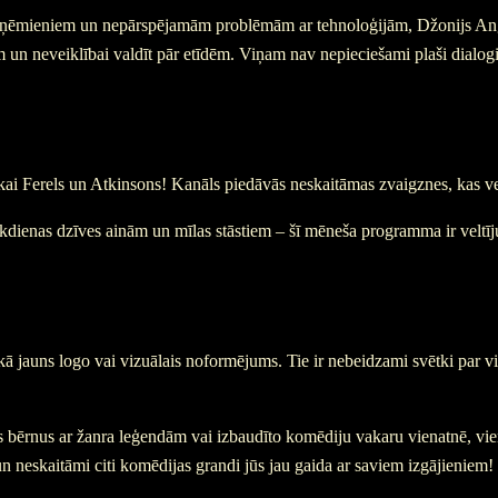
aņēmieniem un nepārspējamām problēmām ar tehnoloģijām, Džonijs Anglis 
 neveiklībai valdīt pār etīdēm. Viņam nav nepieciešami plaši dialogi, lai
i Ferels un Atkinsons! Kanāls piedāvās neskaitāmas zvaigznes, kas ve
ikdienas dzīves ainām un mīlas stāstiem – šī mēneša programma ir veltī
jauns logo vai vizuālais noformējums. Tie ir nebeidzami svētki par visu
vus bērnus ar žanra leģendām vai izbaudīto komēdiju vakaru vienatnē, vie
n neskaitāmi citi komēdijas grandi jūs jau gaida ar saviem izgājieniem!