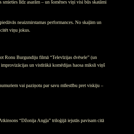
 smieties līdz asarām – un šomēnes viņi visi būs skatāmi
s piedāvās neaizmirstamas performances. No skaļām un
citēt viņu jokus.
ojot Ronu Burgundiju filmā “Televīzijas dvēsele” (un
 improvizācijas un vistīrākā komēdijas haosa miksli viņš
 numuriem vai paziņotu par savu mīlestību pret viskiju –
tkinsons “Džonija Angļa” triloģijā iejutās pavisam citā