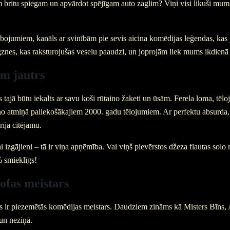
britu spiegam un apvārdot spējīgam auto zaglim? Viņi visi likuši mums
bojumiem, kanāls ar svinībām pie sevis aicina komēdijas leģendas, ka
znes, kas raksturojušas veselu paaudzi, un joprojām liek mums ikdienā 
ām jautrs
 tajā būtu iekalts ar savu koši rūtaino žaketi un ūsām. Ferela loma, tēl
 no atmiņā paliekošākajiem 2000. gadu tēlojumiem. Ar perfektu absurda,
rīja citējamu.
i izgājieni – tā ir viņa apņēmība. Vai viņš pievērstos džeza flautas solo
% smieklīgs!
ofas meistars
 ir piezemētās komēdijas meistars. Daudziem zināms kā Misters Bīns, A
 un neziņā.