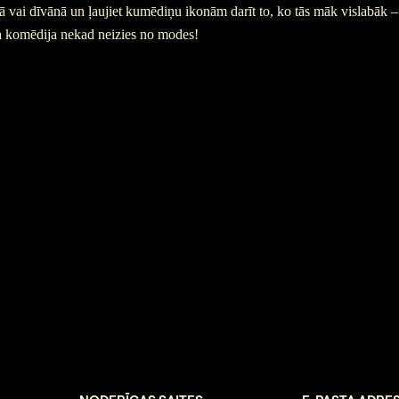
lā vai dīvānā un ļaujiet kumēdiņu ikonām darīt to, ko tās māk vislabāk –
ska komēdija nekad neizies no modes!