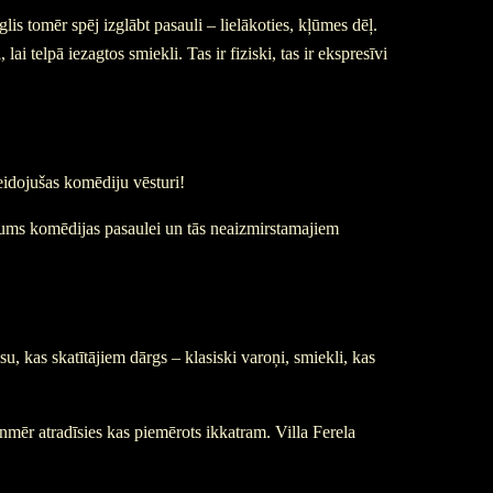
tomēr spēj izglābt pasauli – lielākoties, kļūmes dēļ.
 telpā iezagtos smiekli. Tas ir fiziski, tas ir ekspresīvi
idojušas komēdiju vēsturi!
jums komēdijas pasaulei un tās neaizmirstamajiem
, kas skatītājiem dārgs – klasiski varoņi, smiekli, kas
nmēr atradīsies kas piemērots ikkatram. Villa Ferela