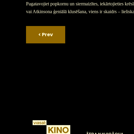
Pagatavojiet popkornu un siermaizītes, iekārtojieties krēs
vai Atkinsona ģeniālā klusēšana, viens ir skaidrs – lieli
<
Prev