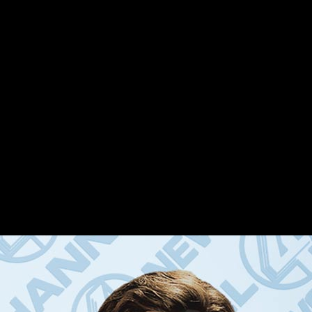
 Atkinsonam: šomēnes savos ekrānos 