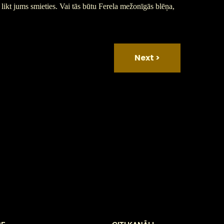
 likt jums smieties. Vai tās būtu Ferela mežonīgās blēņa,
Next
>