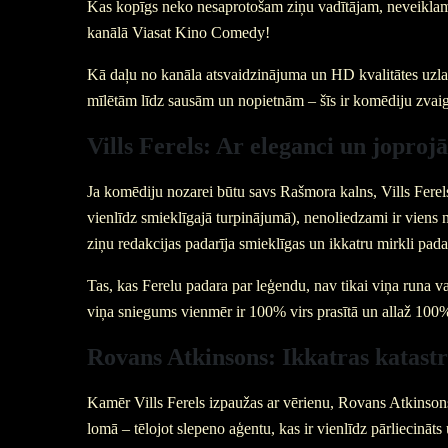
Kas kopīgs neko nesaprotošam ziņu vadītājam, neveiklam 
kanālā Viasat Kino Comedy!
Kā daļu no kanāla atsvaidzinājuma un HD kvalitātes uzla
mīlētām līdz sausām un nopietnām – šīs ir komēdiju zvaig
Vills Ferels: Ar eleganci un joproj
Ja komēdiju nozarei būtu savs Rašmora kalns, Vills Ferels
vienlīdz smieklīgajā turpinājumā), nenoliedzami ir viens
ziņu redakcijas padarīja smieklīgas un ikkatru mirkli pada
Tas, kas Ferelu padara par leģendu, nav tikai viņa runa va
viņa sniegums vienmēr ir 100% virs prasītā un allaž 100
Rovans Atkinsons: Ikkatras katastr
Kamēr Vills Ferels izpaužas ar vērienu, Rovans Atkinsons
lomā – tēlojot slepeno aģentu, kas ir vienlīdz pārliecināts