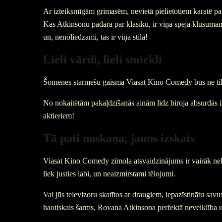
Ar izteiksmīgām grimasēm, nevietā pielietotiem karatē p
Kas Atkinsonu padara par klasiku, ir viņa spēja klusumam un
un, nenoliedzami, tas ir viņa stilā!
Lieli vārdi, lieli smiekli
Šomēnes starmešu gaismā Viasat Kino Comedy būs ne tika
No nokaitētām pakaļdzīšanās ainām līdz biroja absurdās 
aktieriem!
Tā pati noskaņa, jauns izskats
Viasat Kino Comedy zīmola atsvaidzinājums ir vairāk nekā 
liek justies labi, un neaizmirstami tēlojumi.
Vai jūs televizoru skatītos ar draugiem, iepazīstinātu sa
haotiskais šarms, Rovana Atkinsona perfektā neveiklība u